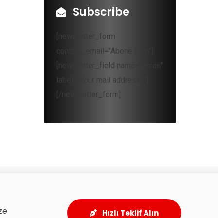
Subscribe
[newsletter_form
contact_email="Abone Olun"]
[newsletter_field name="email"
label="Your mail address*"]
[/newsletter_form]
ze
Hızlı Teklif Alın