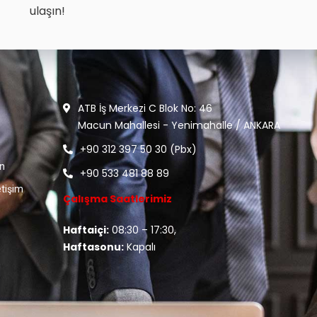
ulaşın!
ATB İş Merkezi C Blok No: 46
Macun Mahallesi - Yenimahalle / ANKARA
+90 312 397 50 30 (Pbx)
ın
+90 533 481 88 89
etişim
Çalışma Saatlerimiz
Haftaiçi:
08:30 – 17:30,
Haftasonu:
Kapalı