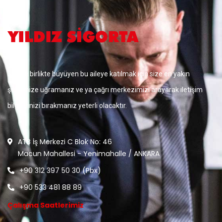
Sizinle birlikte büyüyen bu aileye katılmak için size en yakın
şubemize uğramanız ve ya çağrı merkezimizi arayarak iletişim
bilgilerinizi bırakmanız yeterli olacaktır.
ATB İş Merkezi C Blok No: 46
Macun Mahallesi - Yenimahalle / ANKARA
+90 312 397 50 30 (Pbx)
+90 533 481 88 89
Çalışma Saatlerimiz