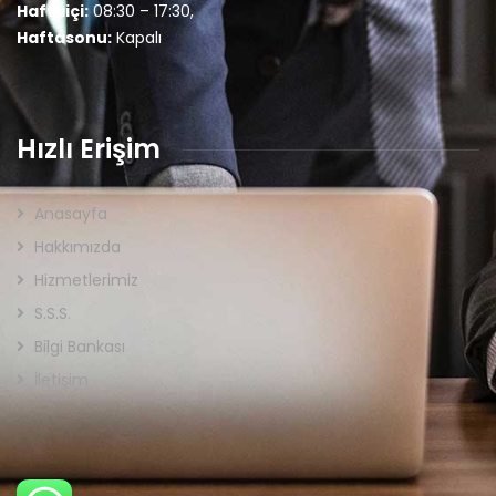
Haftaiçi:
08:30 – 17:30,
Haftasonu:
Kapalı
Hızlı Erişim
Anasayfa
Hakkımızda
Hizmetlerimiz
S.S.S.
Bilgi Bankası
İletişim