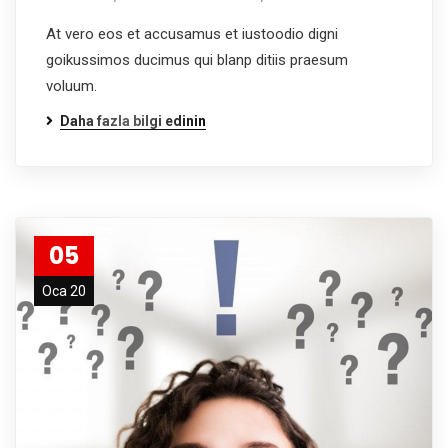
At vero eos et accusamus et iustoodio digni
goikussimos ducimus qui blanp ditiis praesum
voluum.
Daha fazla bilgi edinin
05
Oca 20